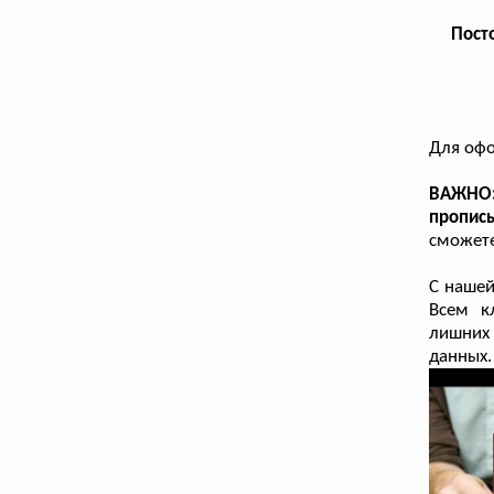
Посто
Для оф
ВАЖНО:
пропис
сможете
С наше
Всем к
лишних
данных.