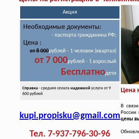
Акция
Необходимые документы:
- паспорта гражданина РФ;
Цена :
от 8 000
рублей - 1 человек (квартал)
от 7 000
рублей - 1 взрослый
Бесплатно
дети
Справка
- средняя оплата
надежной
услуги от 9
Цена 
600 рублей
В связ
России 
kupi.propisku@gmail.com
цены вы
Обновле
Тел. 7-937-796-30-96