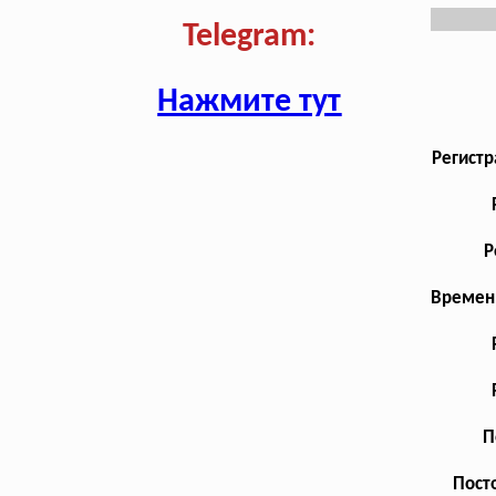
Telegram:
Нажмите тут
Регистр
Р
Временн
П
Посто